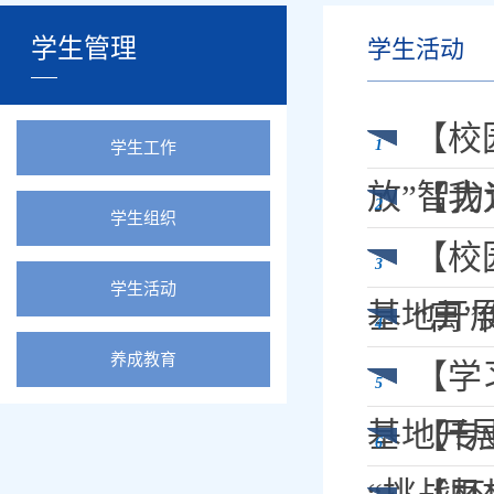
学生管理
学生活动
【校
1
学生工作
放”智力
【我
2
学生组织
【校
3
学生活动
基地开展
“寓
4
养成教育
【学
5
基地开
【专
6