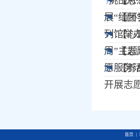
“挑战杯
【思
7
展“缅
【团
8
列馆举
【心
9
周”主题
【志
10
愿服务
【养
11
开展志
首页
|